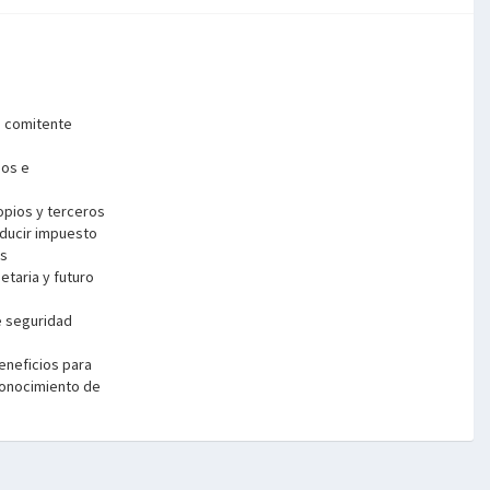
a comitente
dos e
pios y terceros
educir impuesto
os
etaria y futuro
e seguridad
eneficios para
conocimiento de