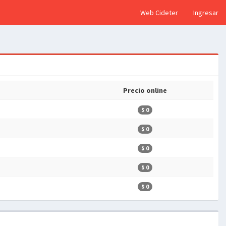
Web Cideter
Ingresar
Precio online
$ 0
$ 0
$ 0
$ 0
$ 0